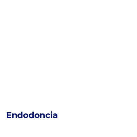
una
sonrisa sana
y
reluciente
Endodoncia